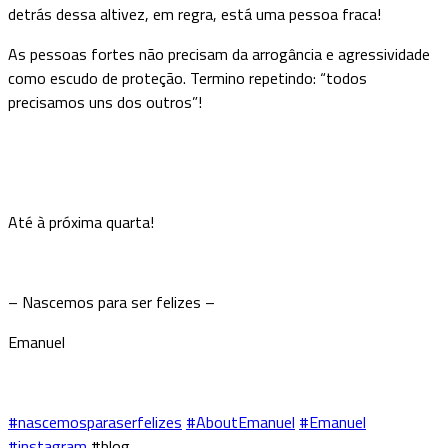
detrás dessa altivez, em regra, está uma pessoa fraca!
As pessoas fortes não precisam da arrogância e agressividade
como escudo de proteção. Termino repetindo: “todos
precisamos uns dos outros”!
Até à próxima quarta!
– Nascemos para ser felizes –
Emanuel
‪#‎nascemosparaserfelizes
‪#‎AboutEmanuel
‪#‎Emanuel
‪#‎instagram
#blog